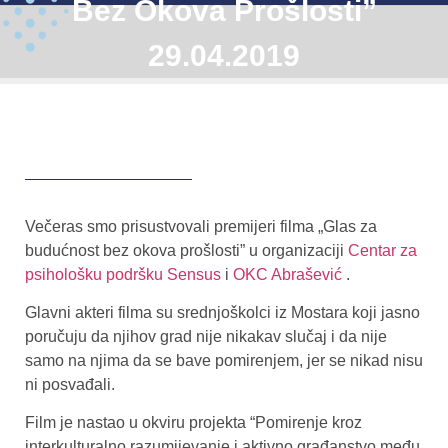
Bez Okova Prošlosti”
29.04.2019
Večeras smo prisustvovali premijeri filma „Glas za
budućnost bez okova prošlosti” u organizaciji
Centar za
psihološku podršku Sensus
i
OKC Abrašević
.
Glavni akteri filma su srednjoškolci iz Mostara koji jasno
poručuju da njihov grad nije nikakav slučaj i da nije
samo na njima da se bave pomirenjem, jer se nikad nisu
ni posvađali.
Film je nastao u okviru projekta “Pomirenje kroz
interkulturalno razumijevanje i aktivno građanstvo među