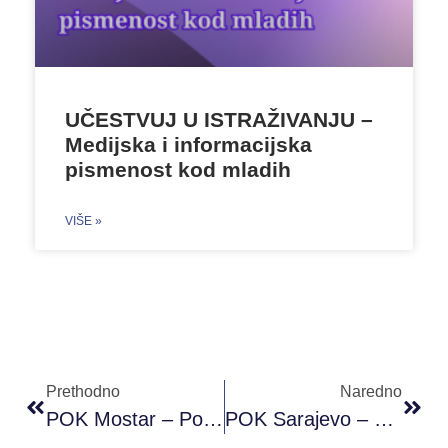
UČESTVUJ U ISTRAŽIVANJU –
Medijska i informacijska
pismenost kod mladih
VIŠE »
Prethodno
Naredno
POK Mostar – Posjeta Americkog Kutka Mostar 29.04.2019
POK Sarajevo – Prvi Modul Proni Akademije Omladinskog Rada. 30.04.2019