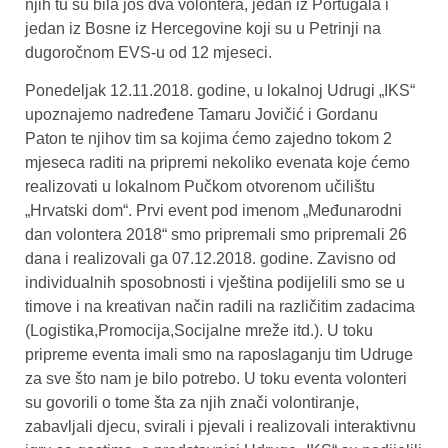
njih tu su bila još dva volontera, jedan iz Portugala i
jedan iz Bosne iz Hercegovine koji su u Petrinji na
dugoročnom EVS-u od 12 mjeseci.
Ponedeljak 12.11.2018. godine, u lokalnoj Udrugi „IKS“
upoznajemo nadređene Tamaru Jovičić i Gordanu
Paton te njihov tim sa kojima ćemo zajedno tokom 2
mjeseca raditi na pripremi nekoliko evenata koje ćemo
realizovati u lokalnom Pučkom otvorenom učilištu
„Hrvatski dom“. Prvi event pod imenom „Međunarodni
dan volontera 2018“ smo pripremali smo pripremali 26
dana i realizovali ga 07.12.2018. godine. Zavisno od
individualnih sposobnosti i vještina podijelili smo se u
timove i na kreativan način radili na različitim zadacima
(Logistika,Promocija,Socijalne mreže itd.). U toku
pripreme eventa imali smo na raposlaganju tim Udruge
za sve što nam je bilo potrebo. U toku eventa volonteri
su govorili o tome šta za njih znači volontiranje,
zabavljali djecu, svirali i pjevali i realizovali interaktivnu