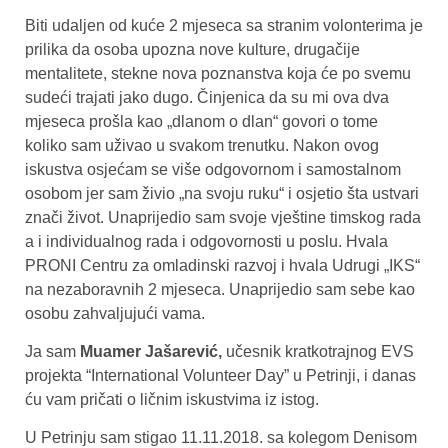
Biti udaljen od kuće 2 mjeseca sa stranim volonterima je
prilika da osoba upozna nove kulture, drugačije
mentalitete, stekne nova poznanstva koja će po svemu
sudeći trajati jako dugo. Činjenica da su mi ova dva
mjeseca prošla kao „dlanom o dlan“ govori o tome
koliko sam uživao u svakom trenutku. Nakon ovog
iskustva osjećam se više odgovornom i samostalnom
osobom jer sam živio „na svoju ruku“ i osjetio šta ustvari
znači život. Unaprijedio sam svoje vještine timskog rada
a i individualnog rada i odgovornosti u poslu. Hvala
PRONI Centru za omladinski razvoj i hvala Udrugi „IKS“
na nezaboravnih 2 mjeseca. Unaprijedio sam sebe kao
osobu zahvaljujući vama.
Ja sam
Muamer Jašarević,
učesnik kratkotrajnog EVS
projekta “International Volunteer Day” u Petrinji, i danas
ću vam pričati o ličnim iskustvima iz istog.
U Petrinju sam stigao 11.11.2018. sa kolegom Denisom