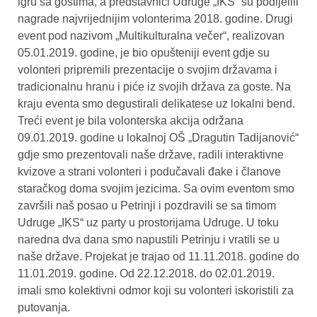
igru sa gostima, a predstavnici Udruge „IKS“ su podijelili
nagrade najvrijednijim volonterima 2018. godine. Drugi
event pod nazivom „Multikulturalna večer“, realizovan
05.01.2019. godine, je bio opušteniji event gdje su
volonteri pripremili prezentacije o svojim državama i
tradicionalnu hranu i piće iz svojih država za goste. Na
kraju eventa smo degustirali delikatese uz lokalni bend.
Treći event je bila volonterska akcija održana
09.01.2019. godine u lokalnoj OŠ „Dragutin Tadijanović“
gdje smo prezentovali naše države, radili interaktivne
kvizove a strani volonteri i podučavali đake i članove
staračkog doma svojim jezicima. Sa ovim eventom smo
završili naš posao u Petrinji i pozdravili se sa timom
Udruge „IKS“ uz party u prostorijama Udruge. U toku
naredna dva dana smo napustili Petrinju i vratili se u
naše države. Projekat je trajao od 11.11.2018. godine do
11.01.2019. godine. Od 22.12.2018. do 02.01.2019.
imali smo kolektivni odmor koji su volonteri iskoristili za
putovanja.