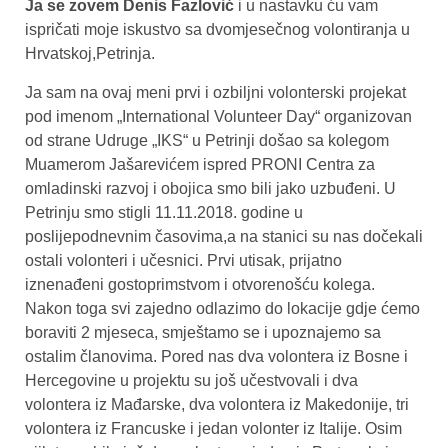
Ja se zovem Denis Fazlović
i u nastavku ću vam
ispričati moje iskustvo sa dvomjesečnog volontiranja u
Hrvatskoj,Petrinja.
Ja sam na ovaj meni prvi i ozbiljni volonterski projekat
pod imenom „International Volunteer Day“ organizovan
od strane Udruge „IKS“ u Petrinji došao sa kolegom
Muamerom Jašarevićem ispred PRONI Centra za
omladinski razvoj i obojica smo bili jako uzbuđeni. U
Petrinju smo stigli 11.11.2018. godine u
poslijepodnevnim časovima,a na stanici su nas dočekali
ostali volonteri i učesnici. Prvi utisak, prijatno
iznenađeni gostoprimstvom i otvorenošću kolega.
Nakon toga svi zajedno odlazimo do lokacije gdje ćemo
boraviti 2 mjeseca, smještamo se i upoznajemo sa
ostalim članovima. Pored nas dva volontera iz Bosne i
Hercegovine u projektu su još učestvovali i dva
volontera iz Mađarske, dva volontera iz Makedonije, tri
volontera iz Francuske i jedan volonter iz Italije. Osim