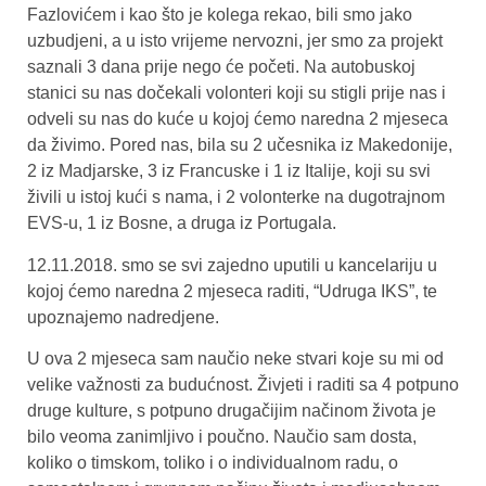
Fazlovićem i kao što je kolega rekao, bili smo jako
uzbudjeni, a u isto vrijeme nervozni, jer smo za projekt
saznali 3 dana prije nego će početi. Na autobuskoj
stanici su nas dočekali volonteri koji su stigli prije nas i
odveli su nas do kuće u kojoj ćemo naredna 2 mjeseca
da živimo. Pored nas, bila su 2 učesnika iz Makedonije,
2 iz Madjarske, 3 iz Francuske i 1 iz Italije, koji su svi
živili u istoj kući s nama, i 2 volonterke na dugotrajnom
EVS-u, 1 iz Bosne, a druga iz Portugala.
12.11.2018. smo se svi zajedno uputili u kancelariju u
kojoj ćemo naredna 2 mjeseca raditi, “Udruga IKS”, te
upoznajemo nadredjene.
U ova 2 mjeseca sam naučio neke stvari koje su mi od
velike važnosti za budućnost. Živjeti i raditi sa 4 potpuno
druge kulture, s potpuno drugačijim načinom života je
bilo veoma zanimljivo i poučno. Naučio sam dosta,
koliko o timskom, toliko i o individualnom radu, o