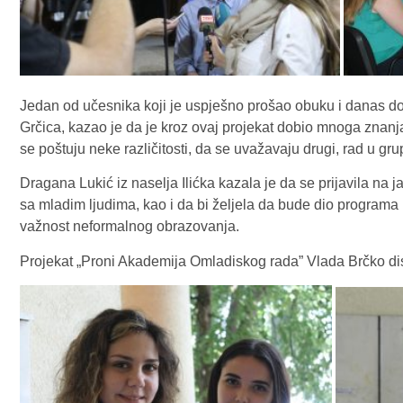
Jedan od učesnika koji je uspješno prošao obuku i danas dob
Grčica, kazao je da je kroz ovaj projekat dobio mnoga znanja i
se poštuju neke različitosti, da se uvažavaju drugi, rad u gr
Dragana Lukić iz naselja Ilićka kazala je da se prijavila na j
sa mladim ljudima, kao i da bi željela da bude dio programa 
važnost neformalnog obrazovanja.
Projekat „Proni Akademija Omladiskog rada” Vlada Brčko dist