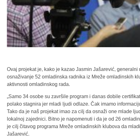
Ovaj projekat je, kako je kazao Jasmin Jašarević, generaln
osnaživanje 52 omladinska radnika iz Mreže omladinskih klub
aktivnosti omladinskog rada.
„Samo 34 osobe su završile program i danas dobile certifika
polako stagnira jer mladi ljudi odlaze. Čak imamo informaci
Tako da je naš projekat imao za cilj da osnaži one mlade ljud
lokalnoj zajednici. Bitno je napomenuti i da je od 26 omladin
je cilj čitavog programa Mreže omladinskih klubova da mladi
Jašarević.