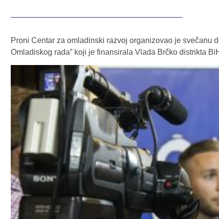
Proni Centar za omladinski razvoj organizovao je svečanu dod
Omladiskog rada” koji je finansirala Vlada Brčko distrikta Bi