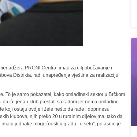
i menadžera PRONI Centra, imao za cilj obučavanje i
ova Distrikta, radi unapređenja vještina za realizaciju
te. To je samo pokazatelj kako omladinski sektor u Brčkom
ju da će jedan klub prestati sa radom jer nema omladine.
e koji ostaju ovdje i žele nešto da rade i doprinesu
skih klubova, njih preko 20 u ruralnim dijelovima, tako da
 imaju jednake mogućnosti u gradu i u selu”, pojasnio je