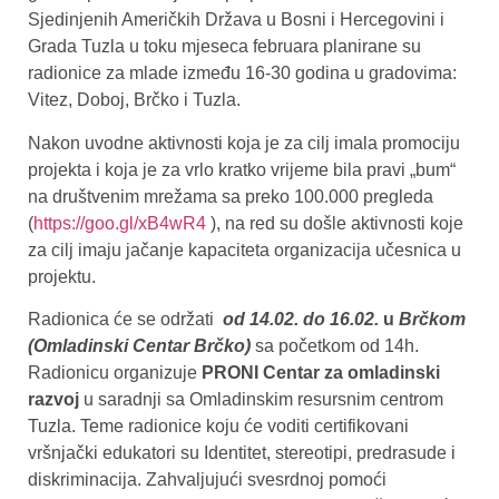
Sjedinjenih Američkih Država u Bosni i Hercegovini i
Grada Tuzla u toku mjeseca februara planirane su
radionice za mlade između 16-30 godina u gradovima:
Vitez, Doboj, Brčko i Tuzla.
Nakon uvodne aktivnosti koja je za cilj imala promociju
projekta i koja je za vrlo kratko vrijeme bila pravi „bum“
na društvenim mrežama sa preko 100.000 pregleda
(
https://goo.gl/xB4wR4
), na red su došle aktivnosti koje
za cilj imaju jačanje kapaciteta organizacija učesnica u
projektu.
Radionica će se održati
od 14.02. do 16.02.
u
Brčkom
(Omladinski Centar Brčko)
sa početkom od 14h.
Radionicu organizuje
PRONI Centar za omladinski
razvoj
u saradnji sa Omladinskim resursnim centrom
Tuzla. Teme radionice koju će voditi certifikovani
vršnjački edukatori su Identitet, stereotipi, predrasude i
diskriminacija. Zahvaljujući svesrdnoj pomoći