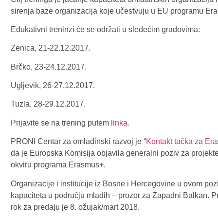
sirenja baze organizacija koje učestvuju u EU programu Er
Edukativni treninzi će se održati u sledećim gradovima:
Zenica, 21-22.12.2017.
Brčko, 23-24.12.2017.
Ugljevik, 26-27.12.2017.
Tuzla, 28-29.12.2017.
Prijavite se na trening putem
linka.
PRONI Centar za omladinski razvoj je “
Kontakt tačka za Er
da je Europska Komisija objavila generalni poziv za projekte
okviru programa Erasmus+.
Organizacije i institucije iz Bosne i Hercegovine u ovom poz
kapaciteta u području mladih – prozor za Zapadni Balkan. Pr
rok za predaju je 8. ožujak/mart 2018.