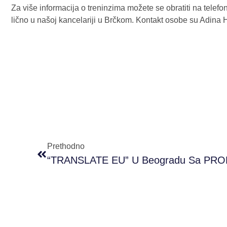
Za više informacija o treninzima možete se obratiti na telef
lično u našoj kancelariji u Brčkom. Kontakt osobe su Adina H
Prethodno
“TRANSLATE EU” U Beogradu Sa PRO