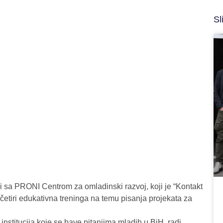
Sl
ji sa PRONI Centrom za omladinski razvoj, koji je “Kontakt
četiri edukativna treninga na temu pisanja projekata za
 institucija koje se bave pitanjima mladih u BiH, radi