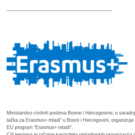
Ministarstvo civilnih poslova Bosne i Hercegovine, u saradn
tačka za Erasmus+ mladi” u Bosni i Hercegovini, organizuje 
EU program “Erasmus+ mladi”.
Cilj treninga je jačanje kapaciteta omladinskih organizacija i