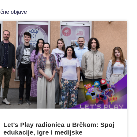
ične objave
Let’s Play radionica u Brčkom: Spoj
edukacije, igre i medijske