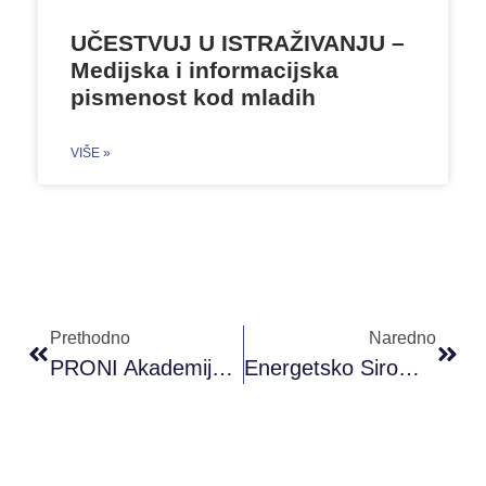
UČESTVUJ U ISTRAŽIVANJU –
Medijska i informacijska
pismenost kod mladih
VIŠE »
Prethodno
Naredno
PRONI Akademija Omladinskog Rada©
Energetsko Siromaštvo U BiH