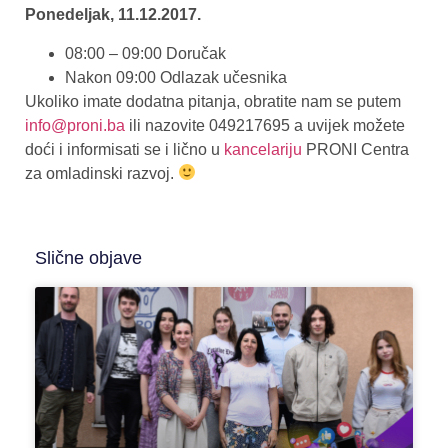
Ponedeljak, 11.12.2017.
08:00 – 09:00 Doručak
Nakon 09:00 Odlazak učesnika
Ukoliko imate dodatna pitanja, obratite nam se putem
info@proni.ba
ili nazovite 049217695 a uvijek možete
doći i informisati se i lično u
kancelariju
PRONI Centra
za omladinski razvoj.
Slične objave