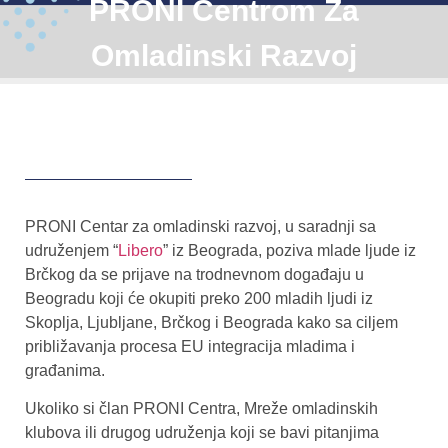
PRONI Centrom Za
Omladinski Razvoj
PRONI Centar za omladinski razvoj, u saradnji sa
udruženjem “
Libero
” iz Beograda, poziva mlade ljude iz
Brčkog da se prijave na trodnevnom događaju u
Beogradu koji će okupiti preko 200 mladih ljudi iz
Skoplja, Ljubljane, Brčkog i Beograda kako sa ciljem
približavanja procesa EU integracija mladima i
građanima.
Ukoliko si član PRONI Centra, Mreže omladinskih
klubova ili drugog udruženja koji se bavi pitanjima