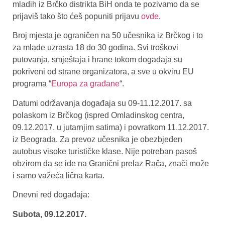
mladih iz Brčko distrikta BiH onda te pozivamo da se
prijaviš tako što ćeš popuniti prijavu
ovde
.
Broj mjesta je ograničen na 50 učesnika iz Brčkog i to
za mlade uzrasta 18 do 30 godina. Svi troškovi
putovanja, smještaja i hrane tokom događaja su
pokriveni od strane organizatora, a sve u okviru EU
programa “
Europa za građane
“.
Datumi održavanja događaja su 09-11.12.2017. sa
polaskom iz Brčkog (ispred Omladinskog centra,
09.12.2017. u jutarnjim satima) i povratkom 11.12.2017.
iz Beograda. Za prevoz učesnika je obezbjeđen
autobus visoke turističke klase. Nije potreban pasoš
obzirom da se ide na Granični prelaz Rača, znači može
i samo važeća lična karta.
Dnevni red događaja:
Subota, 09.12.2017.