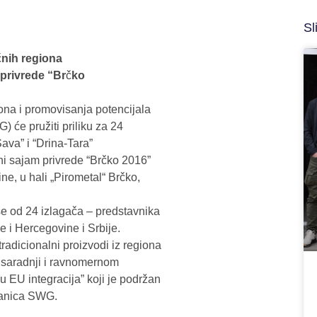
Sl
č
nih regiona
privrede “Br
č
ko
ona i promovisanja potencijala
) će pružiti priliku za 24
ava” i “Drina-Tara”
 sajam privrede “Brčko 2016”
e, u hali „Pirometal“ Brčko,
še od 24 izlagača – predstavnika
ne i Hercegovine i Srbije.
tradicionalni proizvodi iz regiona
j saradnji i ravnomernom
 EU integracija” koji je podržan
članica SWG.