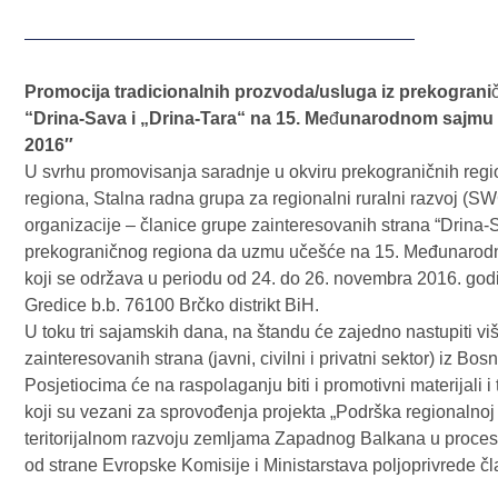
Promocija tradicionalnih prozvoda/usluga iz prekograni
“Drina-Sava i „Drina-Tara“ na 15. Me
đ
unarodnom sajmu 
2016″
U svrhu promovisanja saradnje u okviru prekograničnih regi
regiona, Stalna radna grupa za regionalni ruralni razvoj (SWG
organizacije – članice grupe zainteresovanih strana “Drina-S
prekograničnog regiona da uzmu učešće na 15. Međunarodni
koji se održava u periodu od 24. do 26. novembra 2016. godin
Gredice b.b. 76100 Brčko distrikt BiH.
U toku tri sajamskih dana, na štandu će zajedno nastupiti vi
zainteresovanih strana (javni, civilni i privatni sektor) iz Bos
Posjetiocima će na raspolaganju biti i promotivni materijali i 
koji su vezani za sprovođenja projekta „Podrška regionalno
teritorijalnom razvoju zemljama Zapadnog Balkana u procesu
od strane Evropske Komisije i Ministarstava poljoprivrede 