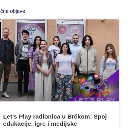
ične objave
Let’s Play radionica u Brčkom: Spoj
edukacije, igre i medijske