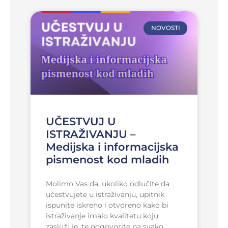
NOVOSTI
UČESTVUJ U
ISTRAŽIVANJU –
Medijska i informacijska
pismenost kod mladih
Molimo Vas da, ukoliko odlučite da
učestvujete u istraživanju, upitnik
ispunite iskreno i otvoreno kako bi
istraživanje imalo kvalitetu koju
zaslužuje, te odgovorite na svako