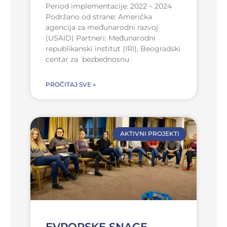
Period implementacije: 2022 – 2024
Podržano od strane: Američka
agencija za međunarodni razvoj
(USAID) Partneri: Međunarodni
republikanski institut (IRI), Beogradski
centar za bezbednosnu
PROČITAJ SVE »
AKTIVNI PROJEKTI
EVROPSKE SNAGE