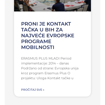
PRONI JE KONTAKT
TAČKA U BIH ZA
NAJVEĆE EVROPSKE
PROGRAME
MOBILNOSTI
ERASMUS PLUS MLADI Period
implementacije: 2014 – danas
Podržano od strane: Evropska unija
kroz program Erasmus Plus O
projektu: Uloga Kontakt tačke u
PROČITAJ SVE »