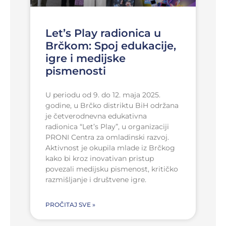
Let’s Play radionica u
Brčkom: Spoj edukacije,
igre i medijske
pismenosti
U periodu od 9. do 12. maja 2025.
godine, u Brčko distriktu BiH održana
je četverodnevna edukativna
radionica “Let’s Play”, u organizaciji
PRONI Centra za omladinski razvoj.
Aktivnost je okupila mlade iz Brčkog
kako bi kroz inovativan pristup
povezali medijsku pismenost, kritičko
razmišljanje i društvene igre.
PROČITAJ SVE »