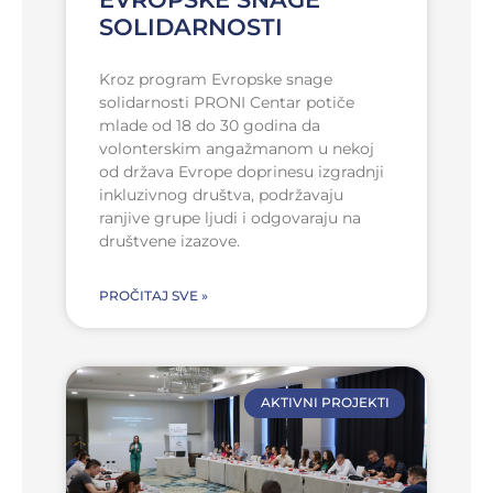
SOLIDARNOSTI
Kroz program Evropske snage
solidarnosti PRONI Centar potiče
mlade od 18 do 30 godina da
volonterskim angažmanom u nekoj
od država Evrope doprinesu izgradnji
inkluzivnog društva, podržavaju
ranjive grupe ljudi i odgovaraju na
društvene izazove.
PROČITAJ SVE »
AKTIVNI PROJEKTI