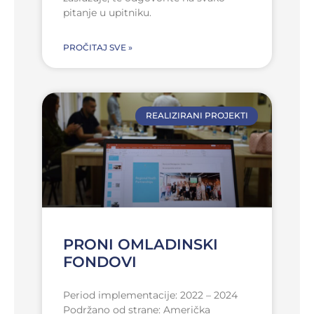
pitanje u upitniku.
PROČITAJ SVE »
REALIZIRANI PROJEKTI
PRONI OMLADINSKI
FONDOVI
Period implementacije: 2022 – 2024
Podržano od strane: Američka