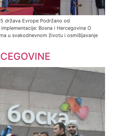
z 15 država Evrope Podržano od
o implementacije: Bosna i Hercegovina O
mizma u svakodnevnom životu i osmišljavanje
RCEGOVINE