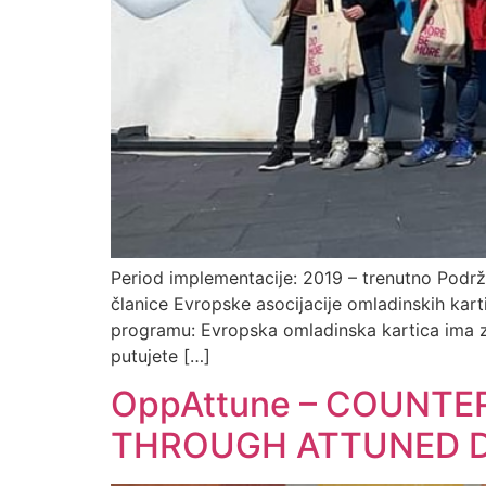
Period implementacije: 2019 – trenutno Podrža
članice Evropske asocijacije omladinskih ka
programu: Evropska omladinska kartica ima za 
putujete […]
OppAttune – COUNTE
THROUGH ATTUNED DI