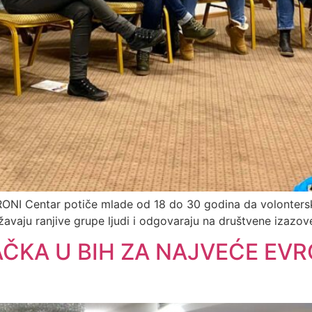
RONI Centar potiče mlade od 18 do 30 godina da volonte
žavaju ranjive grupe ljudi i odgovaraju na društvene izazov
AČKA U BIH ZA NAJVEĆE E