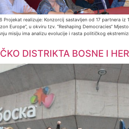
6 Projekat realizuje: Konzorcij sastavljen od 17 partnera i
izon Europe”, u okviru tzv. “Reshaping Democracies“ Mjest
išnju misiju ima analizu evolucije i rasta političkog ekstre
ČKO DISTRIKTA BOSNE I HE