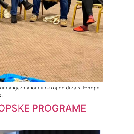
rskim angažmanom u nekoj od država Evrope
e.
VROPSKE PROGRAME