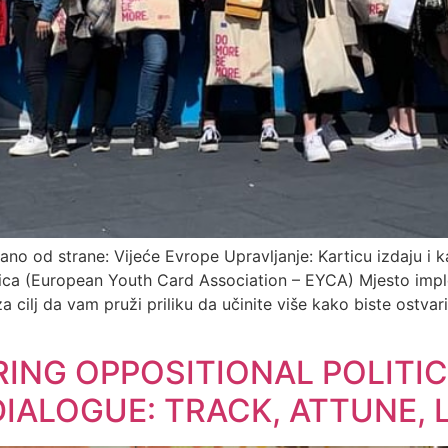
no od strane: Vijeće Evrope Upravljanje: Karticu izdaju i k
rtica (European Youth Card Association – EYCA) Mjesto imp
cilj da vam pruži priliku da učinite više kako biste ostvar
RING OPPOSITIONAL POLITI
ALOGUE: TRACK, ATTUNE, L