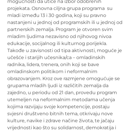
mogućnosti da utiče na izbor odobrenih
projekata. Osnovna ciljna grupa programa su
mladi između 13 i 30 godina, koji su pravno
nastanjeni u jednoj od programskih ili u jednoj od
partnerskih zemalja. Program je otvoren svim
mladim ljudima nezavisno od njihovog nivoa
edukacije, socijalnog ili kulturnog porijekla.
Takođe u zavisnosti od tipa aktivnosti, moguće je
učešće i starijih učesnika/ca – omladinskih
radnika, lidera, trenera, onih koji se bave
omladinskom politikom i neformalnim
obrazovanjem. Kroz ove razmjene omogućuje se
grupama mladih ljudi iz različitih zemalja da
zajedno, u periodu od 21 dan, provedu program
utemeljen na neformalnim metodama učenja
kojima razvijaju svoje kompetencije, postaju
svjesni društveno bitnih tema, otkrivaju nove
kulture, navike i zdrave načine života, te jačaju
vrijednosti kao što su solidarnost, demokratija i