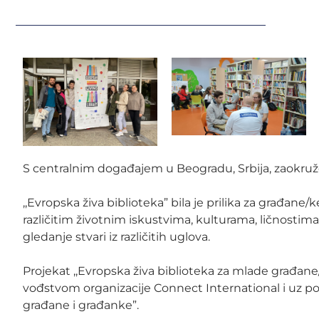
S centralnim događajem u Beogradu, Srbija, zaokružen
,,Evropska živa biblioteka” bila je prilika za građane/
različitim životnim iskustvima, kulturama, ličnostima
gledanje stvari iz različitih uglova.
Projekat ,,Evropska živa biblioteka za mlade građan
vođstvom organizacije
Connect International
i uz p
građane i građanke”.