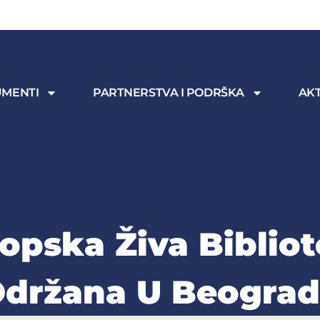
MENTI
PARTNERSTVA I PODRŠKA
AKT
opska Živa Biblio
držana U Beogra