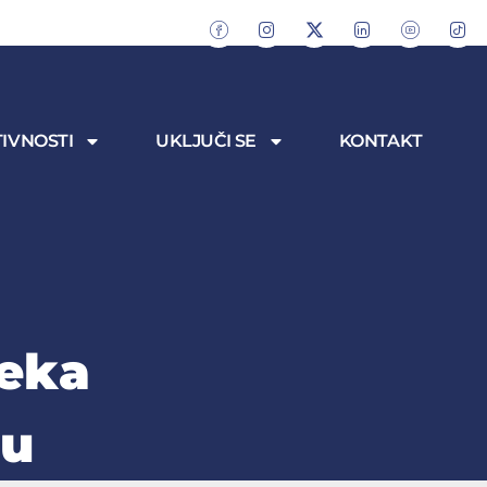
IVNOSTI
UKLJUČI SE
KONTAKT
teka
du