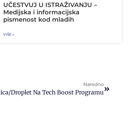
UČESTVUJ U ISTRAŽIVANJU –
Medijska i informacijska
pismenost kod mladih
VIŠE »
Naredno
jica/Droplet Na Tech Boost Programu