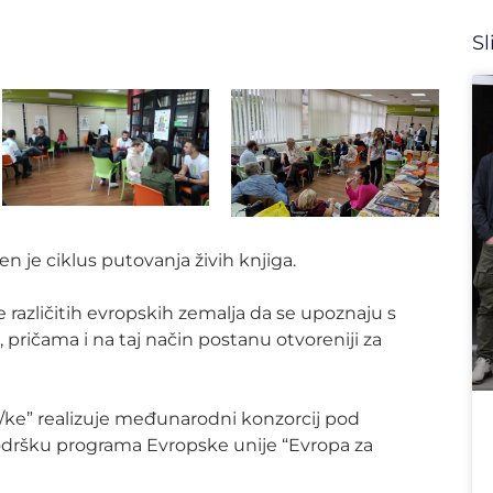
Sl
 je ciklus putovanja živih knjiga.
ke različitih evropskih zemalja da se upoznaju s
, pričama i na taj način postanu otvoreniji za
e/ke” realizuje međunarodni konzorcij pod
odršku programa Evropske unije “Evropa za