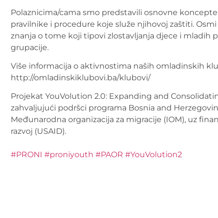
Polaznicima/cama smo predstavili osnovne koncepte za
pravilnike i procedure koje služe njihovoj zaštiti. Osmi
znanja o tome koji tipovi zlostavljanja djece i mladih po
grupacije.
Više informacija o aktivnostima naših omladinskih kl
http://omladinskiklubovi.ba/klubovi/
Projekat YouVolution 2.0: Expanding and Consolidati
zahvaljujući podršci programa Bosnia and Herzegovina 
Međunarodna organizacija za migracije (IOM), uz fin
razvoj (USAID).
#PRONI
#proniyouth
#PAOR
#YouVolution2