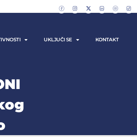
IVNOSTI
UKLJUČI SE
KONTAKT
ONI
kog
o