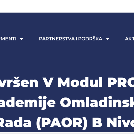
MENTI
PARTNERSTVA I PODRŠKA
AKT
vršen V Modul PR
ademije Omladins
Rada (PAOR) B Niv