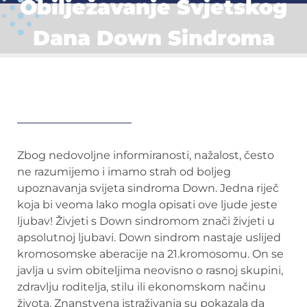
Obilježavanje Svjetskog
Dana Down Sindroma
Zbog nedovoljne informiranosti, nažalost, često
ne razumijemo i imamo strah od boljeg
upoznavanja svijeta sindroma Down. Jedna riječ
koja bi veoma lako mogla opisati ove ljude jeste
ljubav! Živjeti s Down sindromom znači živjeti u
apsolutnoj ljubavi. Down sindrom nastaje uslijed
kromosomske aberacije na 21.kromosomu. On se
javlja u svim obiteljima neovisno o rasnoj skupini,
zdravlju roditelja, stilu ili ekonomskom načinu
života. Znanstvena istraživanja su pokazala da