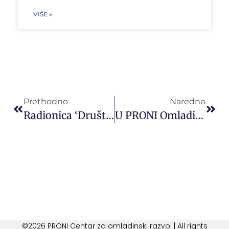
VIŠE »
Prethodno
Naredno
Radionica ‘Društvene Igre’ U PRONI Omladinskom Klubu Cazin
U PRONI Omladinskom Klubu Sarajevo Održane 3 Radionice Kursa Španskog Jezika ”Hola España!”
©2026 PRONI Centar za omladinski razvoj | All rights