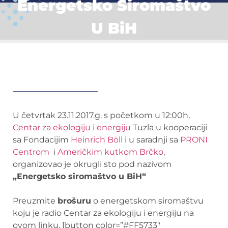
Energetsko Siromaštvo
U BiH
U četvrtak 23.11.2017.g. s početkom u 12:00h,
Centar za ekologiju i energiju
Tuzla u kooperaciji
sa Fondacijim
Heinrich Böll
i u saradnji sa
PRONI
Centrom
i
Američkim kutkom Brčko
,
organizovao je okrugli sto pod nazivom
„Energetsko siromaštvo u BiH“
Preuzmite
brošuru
o energetskom siromaštvu
koju je radio Centar za ekologiju i energiju na
ovom linku. [button color=”#FF5733″