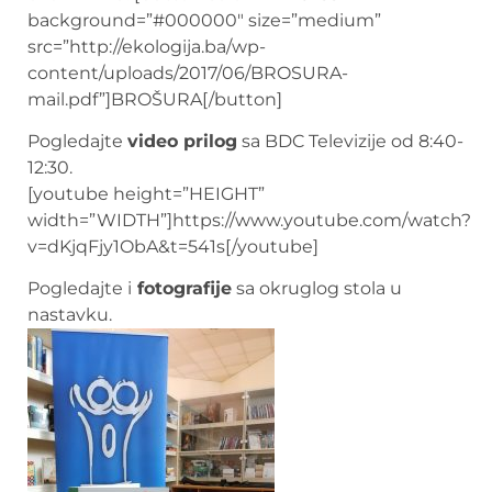
background=”#000000″ size=”medium”
src=”http://ekologija.ba/wp-
content/uploads/2017/06/BROSURA-
mail.pdf”]BROŠURA[/button]
Pogledajte
video prilog
sa BDC Televizije od 8:40-
12:30.
[youtube height=”HEIGHT”
width=”WIDTH”]https://www.youtube.com/watch?
v=dKjqFjy1ObA&t=541s[/youtube]
Pogledajte i
fotografije
sa okruglog stola u
nastavku.