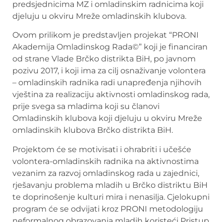
predsjednicima MZ i omladinskim radnicima koji
djeluju u okviru Mreže omladinskih klubova.
Ovom prilikom je predstavljen projekat “
PRONI
Akademija Omladinskog Rada©
” koji je financiran
od strane Vlade Brčko distrikta BiH, po javnom
pozivu 2017, i koji ima za cilj osnaživanje volontera
– omladinskih radnika radi unapređenja njihovih
vještina za realizaciju aktivnosti omladinskog rada,
prije svega sa mladima koji su članovi
Omladinskih klubova koji djeluju u okviru Mreže
omladinskih klubova Brčko distrikta BiH.
Projektom će se motivisati i ohrabriti i učešće
volontera-omladinskih radnika na aktivnostima
vezanim za razvoj omladinskog rada u zajednici,
rješavanju problema mladih u Brčko distriktu BiH
te doprinošenje kulturi mira i nenasilja. Cjelokupni
program će se odvijati kroz PRONI metodologiju
neformalnog obrazovanja mladih koristeći Pristup