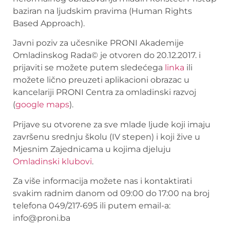
baziran na ljudskim pravima (Human Rights
Based Approach).
Javni poziv za učesnike PRONI Akademije
Omladinskog Rada
©
je otvoren do 20.12.2017. i
prijaviti se možete putem sledećega
linka
ili
možete lično preuzeti aplikacioni obrazac u
kancelariji PRONI Centra za omladinski razvoj
(
google maps
).
Prijave su otvorene za sve mlade ljude koji imaju
završenu srednju školu (IV stepen) i koji žive u
Mjesnim Zajednicama u kojima djeluju
Omladinski klubovi
.
Za više informacija možete nas i kontaktirati
svakim radnim danom od 09:00 do 17:00 na broj
telefona 049/217-695 ili putem email-a:
info@proni.ba