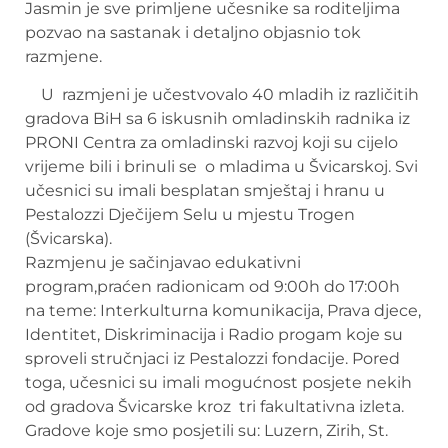
Jasmin je sve primljene učesnike sa roditeljima
pozvao na sastanak i detaljno objasnio tok
razmjene.
U razmjeni je učestvovalo 40 mladih iz različitih
gradova BiH sa 6 iskusnih omladinskih radnika iz
PRONI Centra za omladinski razvoj koji su cijelo
vrijeme bili i brinuli se o mladima u Švicarskoj. Svi
učesnici su imali besplatan smještaj i hranu u
Pestalozzi Dječijem Selu u mjestu Trogen
(Švicarska).
Razmjenu je sačinjavao edukativni
program,praćen radionicam od 9:00h do 17:00h
na teme: Interkulturna komunikacija, Prava djece,
Identitet, Diskriminacija i Radio progam koje su
sproveli stručnjaci iz Pestalozzi fondacije. Pored
toga, učesnici su imali mogućnost posjete nekih
od gradova Švicarske kroz tri fakultativna izleta.
Gradove koje smo posjetili su: Luzern, Zirih, St.