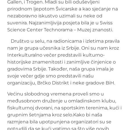
Gallen, i Trogen. Mladi su bili oduševljeni
prirodnom ljepotom Švicarske a kao sjećanje na
nezaboravno iskustvo uzimali su neke od
suvenira. Najzanimljivija posjeta bila je u Swiss
Science Center Technorama – Muzej znanosti.
Društvo u selu, na radionicama i izletima pravila
nam je grupa učesnika iz Srbije. Oni su nam kroz
Interkulturalno večer predstavili kulturno-
historijske znamenitosti i zanimljive činjenice o
gradovima Srbije. Također, naša grupa imala je
svoje večer gdje smo predstavili našu
organizaciju, Brčko Distrikt i neke gradove BiH.
Većinu slobodnog vremena proveli smo u
međusobnom druženje u omladinskom klubu,
fiskulturnoj dvorani, na sportskim terenima, kući i
grupnim šetnjama kroz selo.Kako bi naša
razmjena bila upotpunjena organizatori su se
potrudili da se kući vratimo sa što više novih