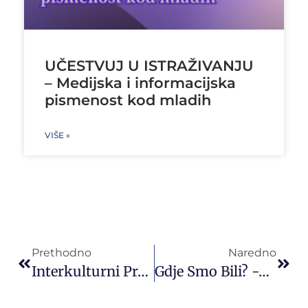
UČESTVUJ U ISTRAŽIVANJU
– Medijska i informacijska
pismenost kod mladih
VIŠE »
Prethodno
Naredno
Interkulturni Projekat Razmjene Mladih Bosna I Herzegovina – Švicarska 03.08.2017. Do 17.08.2017.
Gdje Smo Bili? -Sve O”RE:START” Projektu U Lajpcigu